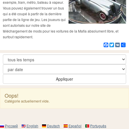
exemple, tram, métro, bateau à vapeur.
Vous pouvez également trouver un bus
qui a été coupé à partir de la dernière
partie de la ligne de jeu. Les joueurs qui
sont autorisés sur notre site de
téléchargement de mods pour les voitures de la Mafia absolument libre, et
surtout rapidement.
Facebook
Twitter
VK
Pa
Appliquer
Oops!
Catégorie actuellement vide.
Русский
English
Deutsch
Español
Português