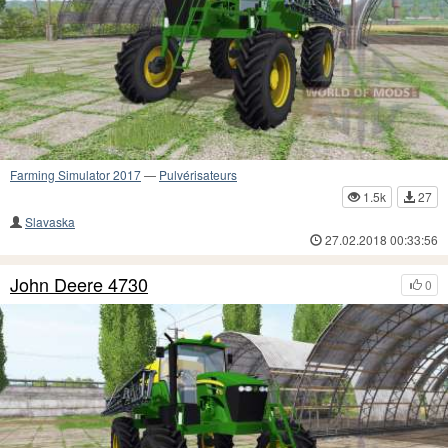
Farming Simulator 2017
—
Pulvérisateurs
1.5k
27
Slavaska
27.02.2018 00:33:56
John Deere 4730
0