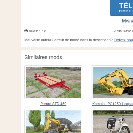
TÉ
Perard S
télécha
Vues: 1.1k
Virus Ratio 
Mauvaise auteur? erreur de mode dans la description?
Écrivez-nou
Similaires mods
Perard STD 450
Komatsu PC1250〡capaci