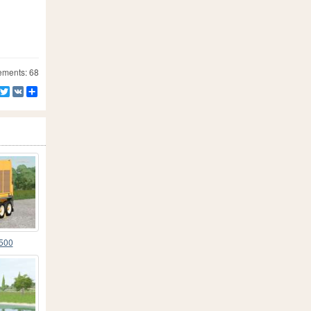
ements: 68
Facebook
Twitter
VK
Partager
500