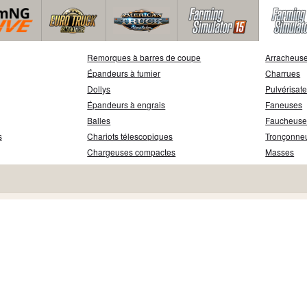
Remorques à barres de coupe
Arracheuse
Épandeurs à fumier
Charrues
Dollys
Pulvérisat
Épandeurs à engrais
Faneuses
Balles
Faucheuse
s
Chariots télescopiques
Tronçonne
Chargeuses compactes
Masses