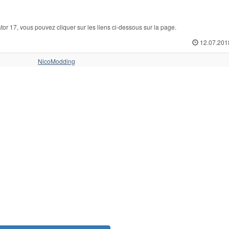
r 17, vous pouvez cliquer sur les liens ci-dessous sur la page.
12.07.201
NicoModding