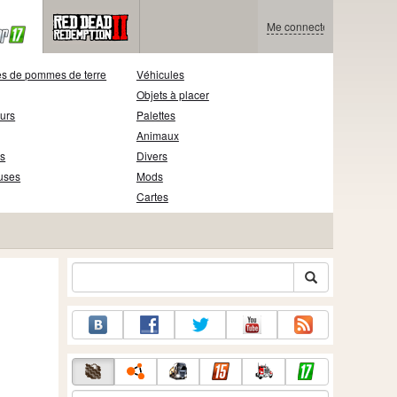
Me connecter
s de pommes de terre
Véhicules
Objets à placer
eurs
Palettes
Animaux
s
Divers
uses
Mods
Cartes