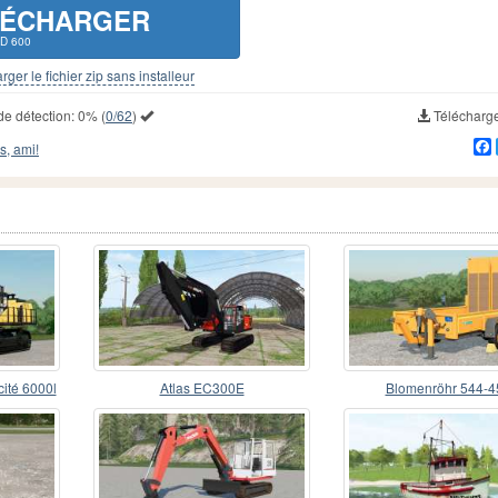
LÉCHARGER
TD 600
rger le fichier zip sans installeur
de détection:
0%
(
0/62
)
Télécharg
s, ami!
té 6000l
Atlas EC300E
Blomenröhr 544-4