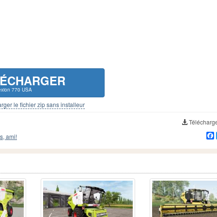
LÉCHARGER
xion 770 USA
rger le fichier zip sans installeur
Télécharg
s, ami!