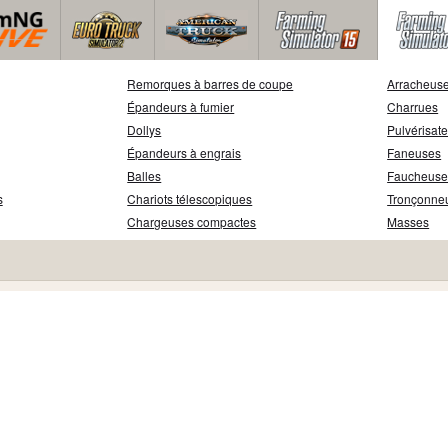
Remorques à barres de coupe
Arracheuse
Épandeurs à fumier
Charrues
Dollys
Pulvérisat
Épandeurs à engrais
Faneuses
Balles
Faucheuse
s
Chariots télescopiques
Tronçonne
Chargeuses compactes
Masses