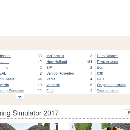
rtschritt
33
McCormick
3
Đuro Đaković
eaner
12
New Holland
184
Гомсельмаш
rimme
2
SIP
2
Дон
EAL
2
Sampo Rosenlew
1
КЗК
hn Deere
94
Valtra
4
ЛАН
verda
10
Versatile
6
Лидагропроммаш
ssey Ferguson
22
Zmaj
3
Ростсельмаш
ing Simulator 2017