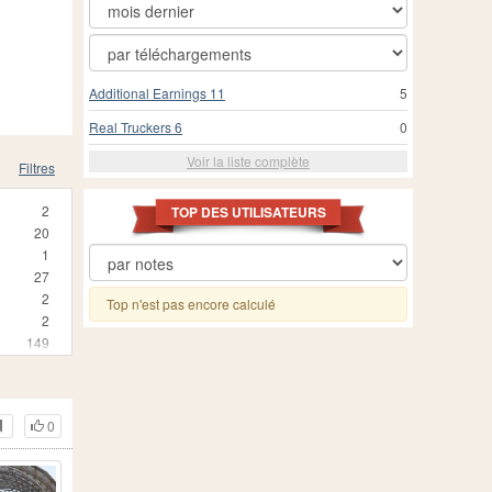
Additional Earnings 11
5
Real Truckers 6
0
Voir la liste complète
Filtres
2
TOP DES UTILISATEURS
20
1
27
2
Top n'est pas encore calculé
2
149
0