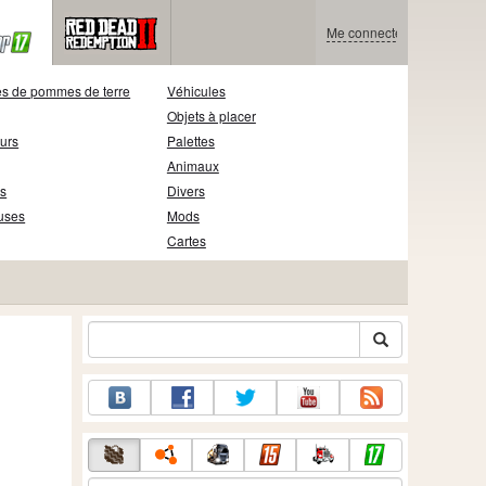
Me connecter
s de pommes de terre
Véhicules
Objets à placer
eurs
Palettes
Animaux
s
Divers
uses
Mods
Cartes