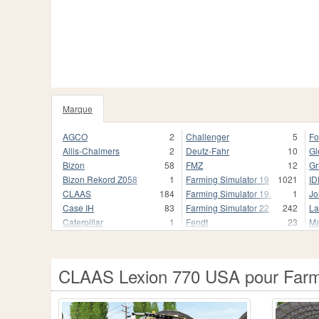
Marque
99
AGCO
2
Challenger
5
Fo
Allis-Chalmers
2
Deutz-Fahr
10
Gl
Bizon
58
FMZ
12
G
Bizon Rekord Z058
1
Farming Simulator 19
1021
ID
CLAAS
184
Farming Simulator 19.
1
Jo
Case IH
83
Farming Simulator 22
242
La
Caterpillar
1
Fendt
23
Ma
Fiat
2
CLAAS Lexion 770 USA pour Farm