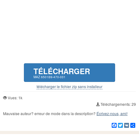
TÉLÉCHARGER
MAZ 6501В9-470-031
télécharger le fichier zip sans installeur
Vues: 1k
Téléchargements: 29
Mauvaise auteur? erreur de mode dans la description?
Écrivez-nous, ami!
Facebook
Twitter
VK
Pa