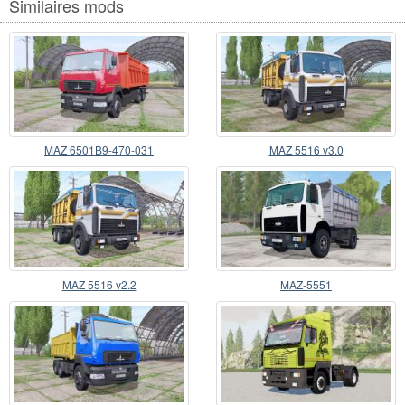
Similaires mods
MAZ 6501В9-470-031
MAZ 5516 v3.0
MAZ 5516 v2.2
MAZ-5551