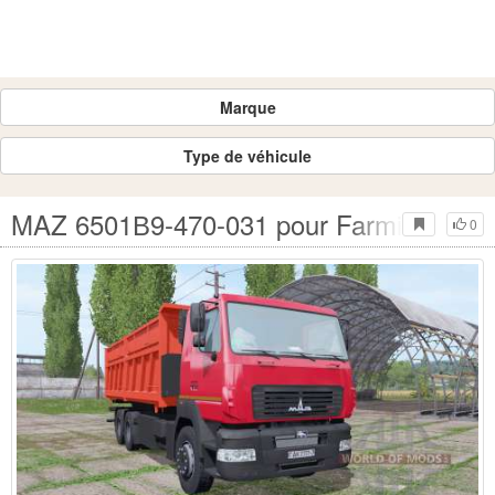
Marque
Type de véhicule
MAZ 6501В9-470-031 pour Farming Simu
0