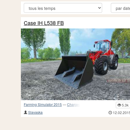
Case IH L538 FB
Farming Simulator 2015
—
Chargeuses sur pneus
5.3k
Slavaska
12.02.201