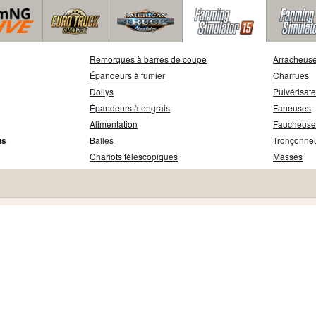
Remorques à barres de coupe
Arracheuse
Épandeurs à fumier
Charrues
Dollys
Pulvérisat
Épandeurs à engrais
Faneuses
Alimentation
Faucheuse
us
Balles
Tronçonne
Chariots télescopiques
Masses