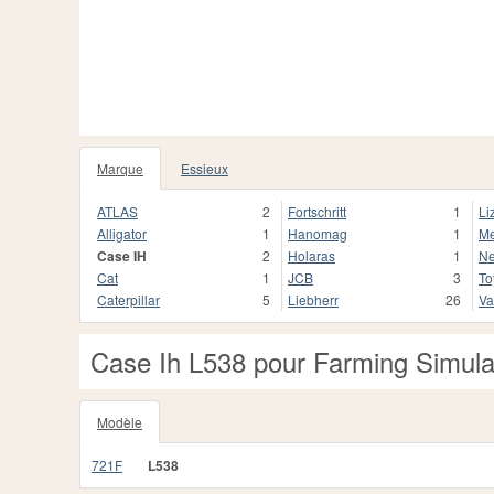
Marque
Essieux
ATLAS
2
Fortschritt
1
Li
Alligator
1
Hanomag
1
Me
Case IH
2
Holaras
1
Ne
Cat
1
JCB
3
To
Caterpillar
5
Liebherr
26
Va
Case Ih L538 pour Farming Simula
Modèle
721F
L538