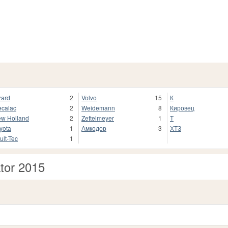
zard
2
Volvo
15
К
calac
2
Weidemann
8
Кировец
w Holland
2
Zettelmeyer
1
Т
yota
1
Амкодор
3
ХТЗ
ult-Tec
1
tor 2015