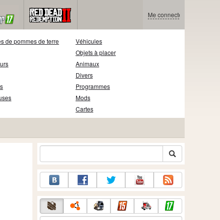
Me connecter
s de pommes de terre
Véhicules
Objets à placer
eurs
Animaux
Divers
s
Programmes
uses
Mods
Cartes