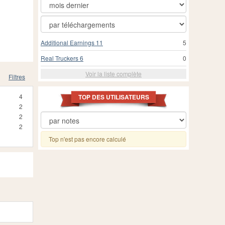
Additional Earnings 11
5
Real Truckers 6
0
Voir la liste complète
Filtres
4
TOP DES UTILISATEURS
2
2
2
Top n'est pas encore calculé