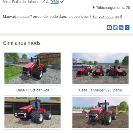
Virus Ratio de détection:
0%
(
0/60
)
Téléchargements: 28
Mauvaise auteur? erreur de mode dans la description?
Écrivez-nous, ami!
Facebook
Twitter
VK
Pa
Similaires mods
Case IH Steiger 620
Case IH Steiger 620 [pack]