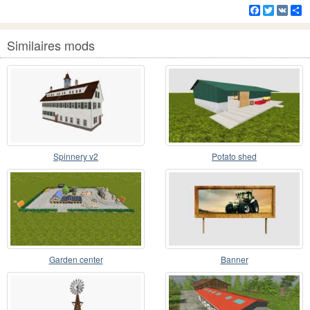
Facebook
Twitter
VK
Pa
Similaires mods
Spinnery v2
Potato shed
Garden center
Banner