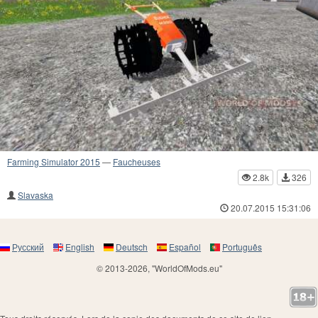
Farming Simulator 2015
—
Faucheuses
2.8k
326
Slavaska
20.07.2015 15:31:06
Русский
English
Deutsch
Español
Português
© 2013-2026, "WorldOfMods.eu"