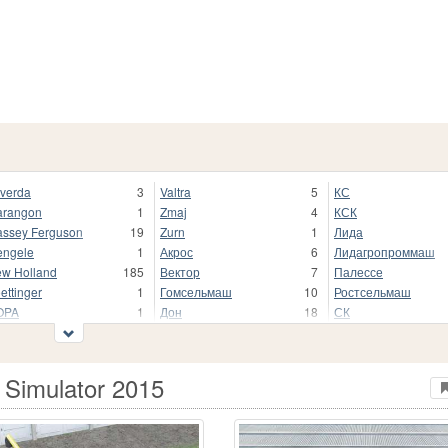
verda
3
Valtra
5
КС
rangon
1
Zmaj
4
КСК
ssey Ferguson
19
Zurn
1
Лида
ngele
1
Акрос
6
Лидагропроммаш
w Holland
185
Вектор
7
Палессе
ettinger
1
Гомсельмаш
10
Ростсельмаш
OPA
1
Дон
18
СК
SM
5
Дон 1500А
1
СКД
P
3
Другие
2
Сталинец
PS
2
Енисей
10
Торум
 Simulator 2015
mpo-Rosenlew
4
ЖЗЕ
1
УЭС
mpo Rosenlew
4
КЗК
8
Херсонмаш
ibine
2
КЗС
1