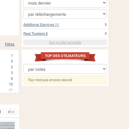
Additional Earnings 11
5
Real Truckers 6
0
Voir la liste complète
Filtres
1
TOP DES UTILISATEURS
2
2
3
6
Top n'est pas encore calculé
72
21
1
1
7
0
2
1