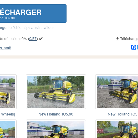
LÉCHARGER
and TC5.90
rger le fichier zip sans installeur
de détection:
0%
(
0/57
)
Télécharg
s, ami!
I Wheels]
New Holland TC5.90
New Holland TC5