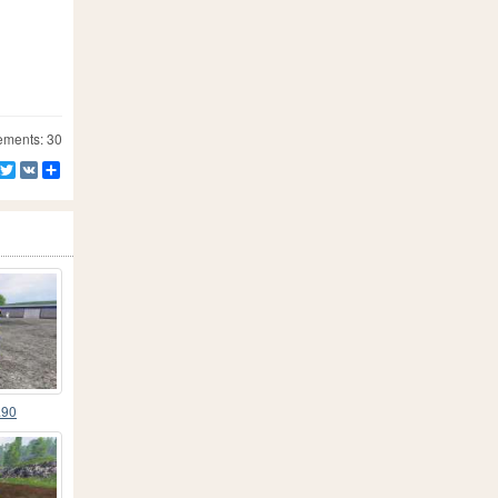
ements: 30
Facebook
Twitter
VK
Partager
.90