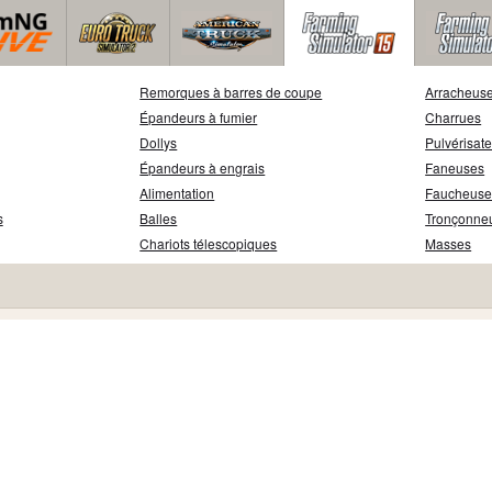
Remorques à barres de coupe
Arracheuse
Épandeurs à fumier
Charrues
Dollys
Pulvérisat
Épandeurs à engrais
Faneuses
Alimentation
Faucheuse
s
Balles
Tronçonne
Chariots télescopiques
Masses