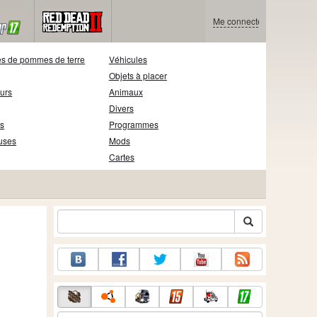
Me connecter
s de pommes de terre
Véhicules
Objets à placer
eurs
Animaux
Divers
s
Programmes
uses
Mods
Cartes