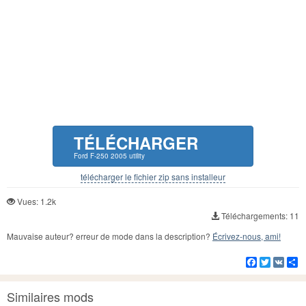
TÉLÉCHARGER
Ford F-250 2005 utility
télécharger le fichier zip sans installeur
Vues: 1.2k
Téléchargements: 11
Mauvaise auteur? erreur de mode dans la description?
Écrivez-nous, ami!
Facebook
Twitter
VK
Pa
Similaires mods