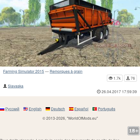
Farming Simulator 2015
—
Remorques à grain
1.7k
76
Slavaska
26.04.2017 17:59:39
Русский
English
Deutsch
Español
Português
© 2013-2026, "WorldOfMods.eu"