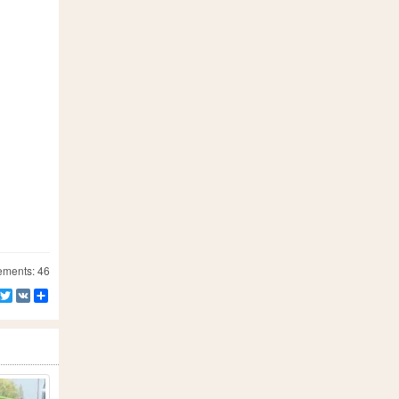
ements: 46
Facebook
Twitter
VK
Partager