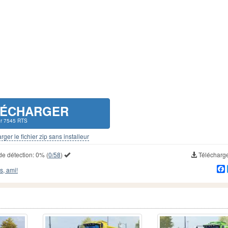
LÉCHARGER
hr 7545 RTS
rger le fichier zip sans installeur
de détection:
0%
(
0/58
)
Télécharg
s, ami!