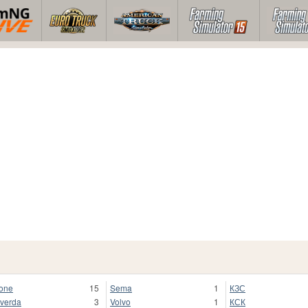
one
15
Sema
1
КЗС
verda
3
Volvo
1
КСК