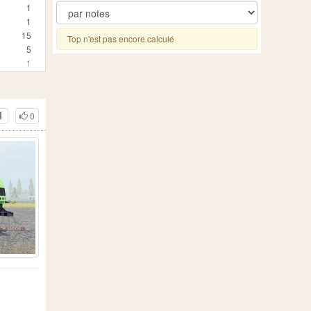
1
1
15
Top n'est pas encore calculé
5
1
0