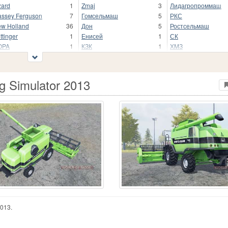
zard
1
Zmaj
3
Лидагропроммаш
ssey Ferguson
7
Гомсельмаш
5
РКС
w Holland
36
Дон
5
Ростсельмаш
ttinger
1
Енисей
1
СК
OPA
1
КЗК
1
ХМЗ
g Simulator 2013
013.