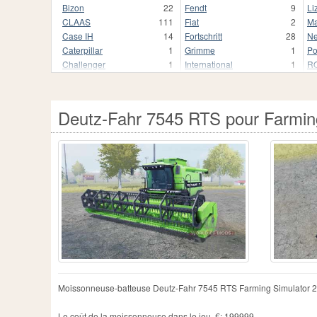
Bizon
22
Fendt
9
Li
CLAAS
111
Fiat
2
Ma
Case IH
14
Fortschritt
28
Ne
Caterpillar
1
Grimme
1
Po
Challenger
1
International
1
R
Class
1
John Deere
46
Deutz-Fahr 7545 RTS pour Farmin
Moissonneuse-batteuse Deutz-Fahr 7545 RTS Farming Simulator 2
Le coût de la moissonneuse dans le jeu, €: 199999