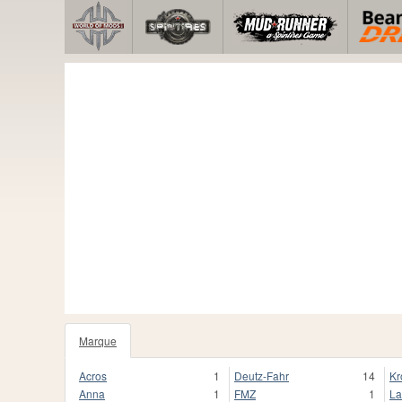
Marque
Acros
1
Deutz-Fahr
14
Kr
Anna
1
FMZ
1
La