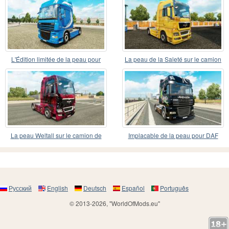
L'Édition limitée de la peau pour
La peau de la Saleté sur le camion
DAF camion
de l'HOMME
La peau Weltall sur le camion de
Implacable de la peau pour DAF
l'HOMME
camion
Русский
English
Deutsch
Español
Português
© 2013-2026, "WorldOfMods.eu"