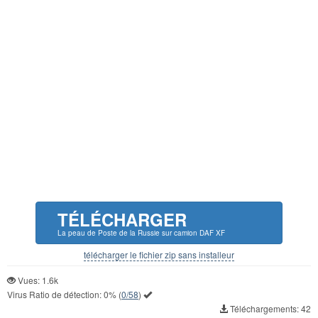
TÉLÉCHARGER
La peau de Poste de la Russie sur camion DAF XF
télécharger le fichier zip sans installeur
Vues: 1.6k
Virus Ratio de détection:
0%
(
0/58
)
Téléchargements: 42