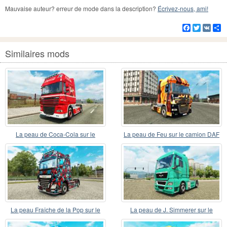
Mauvaise auteur? erreur de mode dans la description?
Écrivez-nous, ami!
Facebook
Twitter
VK
Pa
Similaires mods
La peau de Coca-Cola sur le
La peau de Feu sur le camion DAF
camion DAF
La peau Fraîche de la Pop sur le
La peau de J. Simmerer sur le
camion DAF
camion de l'HOMME