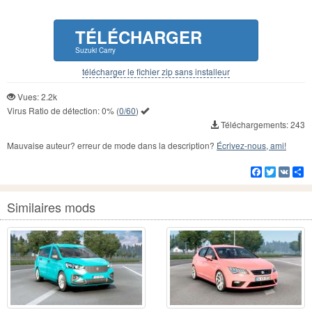
TÉLÉCHARGER
Suzuki Carry
télécharger le fichier zip sans installeur
Vues: 2.2k
Virus Ratio de détection:
0%
(
0/60
)
Téléchargements: 243
Mauvaise auteur? erreur de mode dans la description?
Écrivez-nous, ami!
Facebook
Twitter
VK
Pa
Similaires mods