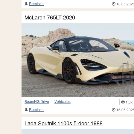
RemIrvin
18.05.202
McLaren 765LT 2020
BeamNG Drive
—
Véhicules
1.3k
RemIrvin
16.05.202
Lada Sputnik 1100s 5-door 1988