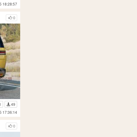
5 18:28:57
0
1
49
5 17:36:14
0