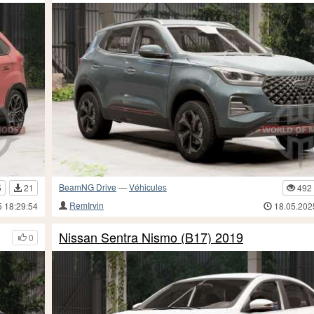
BeamNG Drive
—
Véhicules
5
21
492
RemIrvin
5 18:29:54
18.05.202
Nissan Sentra Nismo (B17) 2019
0