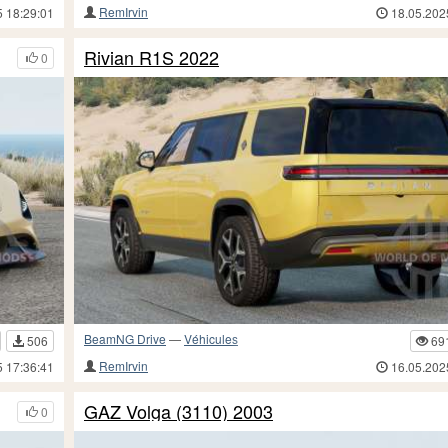
RemIrvin
5 18:29:01
18.05.202
Rivian R1S 2022
0
BeamNG Drive
—
Véhicules
506
69
RemIrvin
5 17:36:41
16.05.202
GAZ Volga (3110) 2003
0