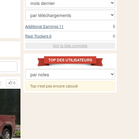
Additional Earnings 11
5
Real Truckers 6
0
Voir la liste complète
TOP DES UTILISATEURS
2023
0
Top n'est pas encore calculé