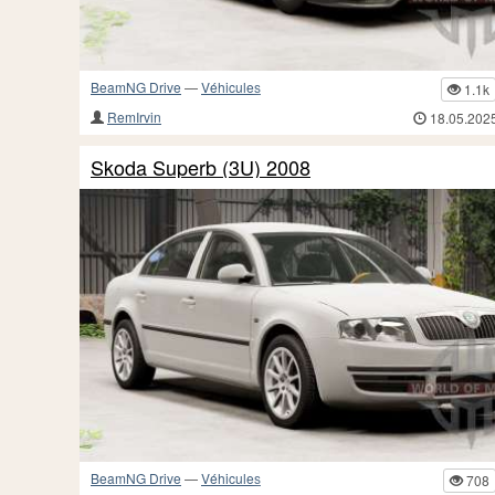
BeamNG Drive
—
Véhicules
1.1k
RemIrvin
18.05.202
Skoda Superb (3U) 2008
BeamNG Drive
—
Véhicules
708