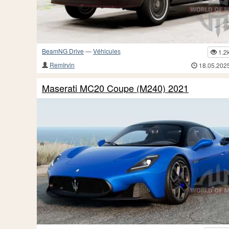
BeamNG Drive
—
Véhicules
1.2
RemIrvin
18.05.202
Maserati MC20 Coupe (M240) 2021