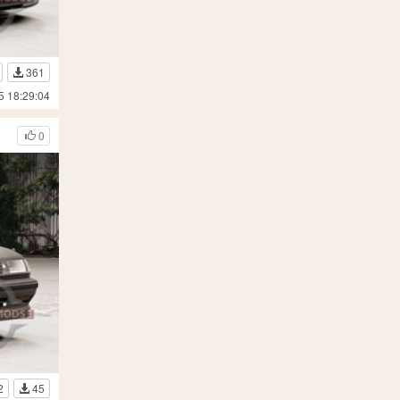
361
5 18:29:04
0
2
45