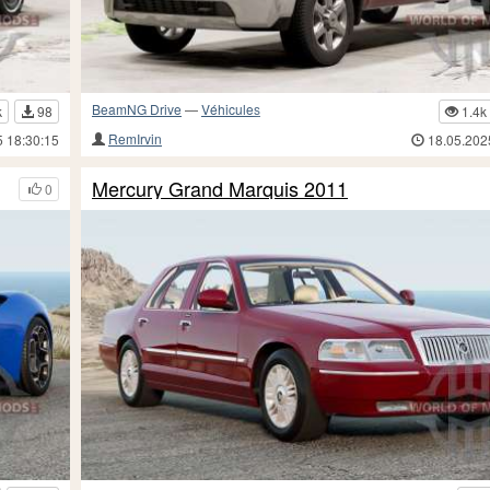
BeamNG Drive
—
Véhicules
k
98
1.4k
RemIrvin
5 18:30:15
18.05.202
Mercury Grand Marquis 2011
0