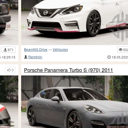
BeamNG Drive
—
Véhicules
971
50
RemIrvin
5 18:29:15
18.05.202
Porsche Panamera Turbo S (970) 2011
0