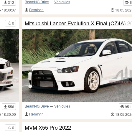
BeamNG Drive
—
Véhicules
312
1
RemIrvin
5 18:30:07
18.05.202
Mitsubishi Lancer Evolution X Final (CZ4A) 2
0
BeamNG Drive
—
Véhicules
556
951
RemIrvin
5 18:30:00
18.05.202
MVM X55 Pro 2022
0