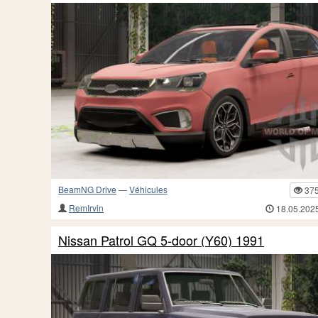
BeamNG Drive
—
Véhicules
37
RemIrvin
18.05.202
Nissan Patrol GQ 5-door (Y60) 1991