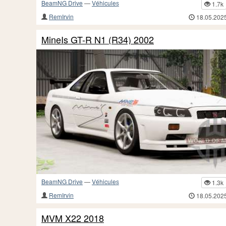
BeamNG Drive
—
Véhicules
1.7k
RemIrvin
18.05.202
MineIs GT-R N1 (R34) 2002
BeamNG Drive
—
Véhicules
1.3k
RemIrvin
18.05.202
MVM X22 2018