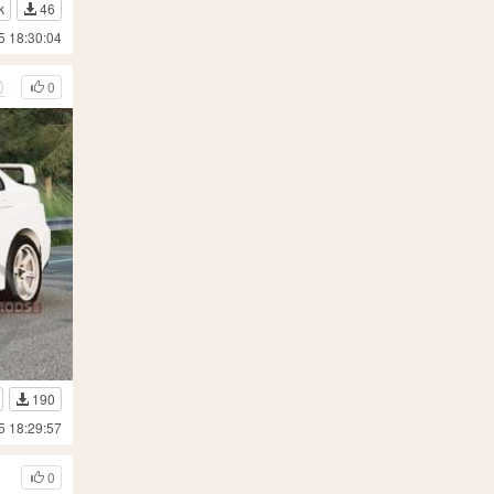
k
46
5 18:30:04
015
0
190
5 18:29:57
0