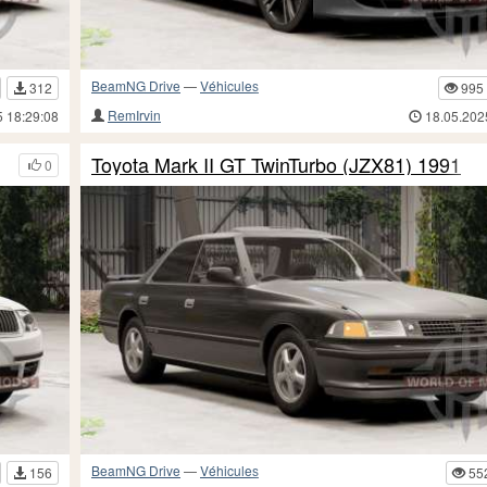
BeamNG Drive
—
Véhicules
312
995
RemIrvin
5 18:29:08
18.05.202
Toyota Mark II GT TwinTurbo (JZX81) 1991
0
BeamNG Drive
—
Véhicules
156
55