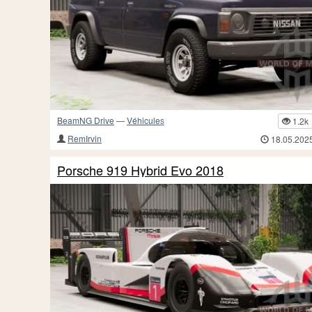
BeamNG Drive
—
Véhicules
1.2k
RemIrvin
18.05.202
Porsche 919 Hybrid Evo 2018