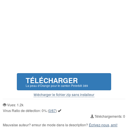
TÉLÉCHARGER
La peau d'Orange pour le camion Peterbilt 389
télécharger le fichier zip sans installeur
Vues: 1.2k
Virus Ratio de détection:
0%
(
0/67
)
Téléchargements: 0
Mauvaise auteur? erreur de mode dans la description?
Écrivez-nous, ami!