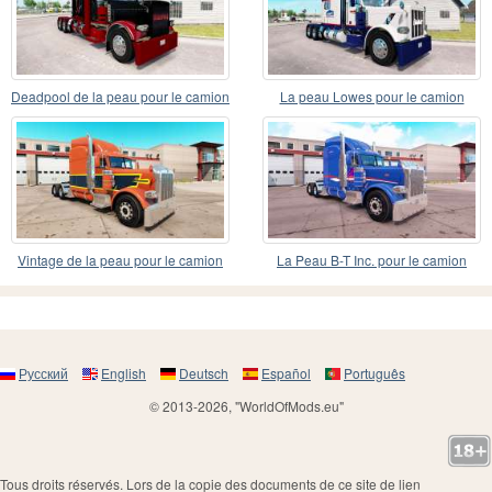
Deadpool de la peau pour le camion
La peau Lowes pour le camion
Peterbilt 389
Peterbilt 389
Vintage de la peau pour le camion
La Peau B-T Inc. pour le camion
Peterbilt 389
Peterbilt 389
Русский
English
Deutsch
Español
Português
© 2013-2026, "WorldOfMods.eu"
Tous droits réservés. Lors de la copie des documents de ce site de lien