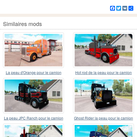
Facebook
Twitter
VK
Pa
Similaires mods
La peau d'Orange pour le camion
Hot rod de la peau pour le camion
Peterbilt 389 v1
Peterbilt 389
La peau JPC Ranch pour le camion
Ghost Rider la peau pour le camion
Peterbilt 389
Peterbilt 389