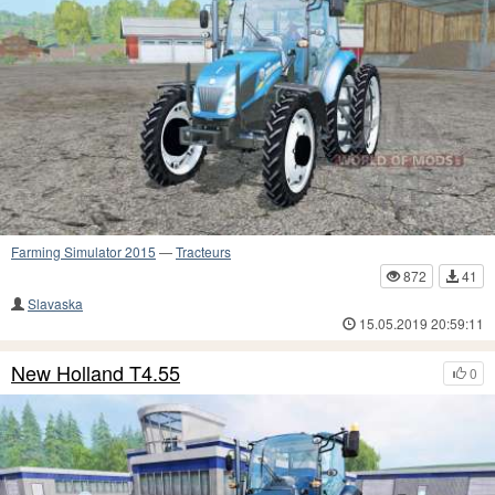
Farming Simulator 2015
—
Tracteurs
872
41
Slavaska
15.05.2019 20:59:11
New Holland T4.55
0